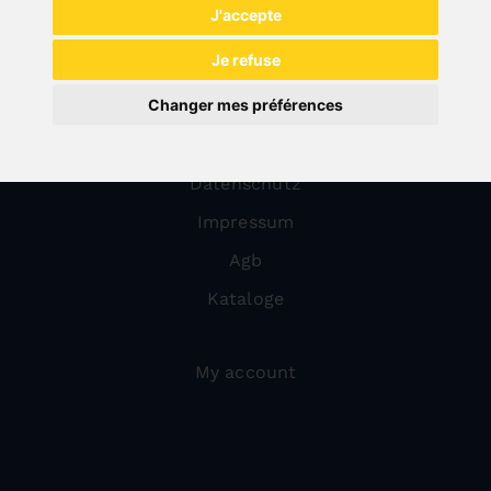
Technique de nettoyage
J'accepte
Système de tronçonnage à pierre
Je refuse
Dispositifs de protection
Changer mes préférences
Über uns
Datenschutz
Impressum
Agb
Kataloge
My account