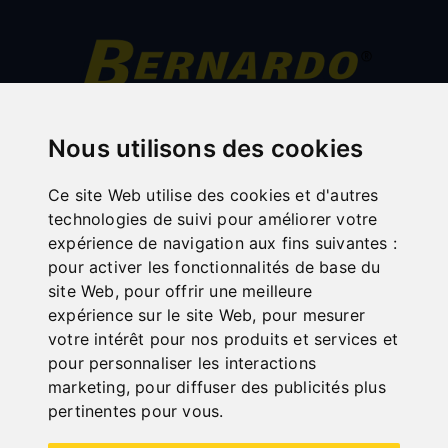
All categories
Nous utilisons des cookies
Bois
Ce site Web utilise des cookies et d'autres
Métal
technologies de suivi pour améliorer votre
Transport
expérience de navigation aux fins suivantes :
pour activer les fonctionnalités de base du
Usinage de la tôle
site Web
,
pour offrir une meilleure
Sale
expérience sur le site Web
,
pour mesurer
votre intérêt pour nos produits et services et
Dispositifs de protection pour fraiseuses
pour personnaliser les interactions
Compresseurs
marketing
,
pour diffuser des publicités plus
pertinentes pour vous
.
Atelier