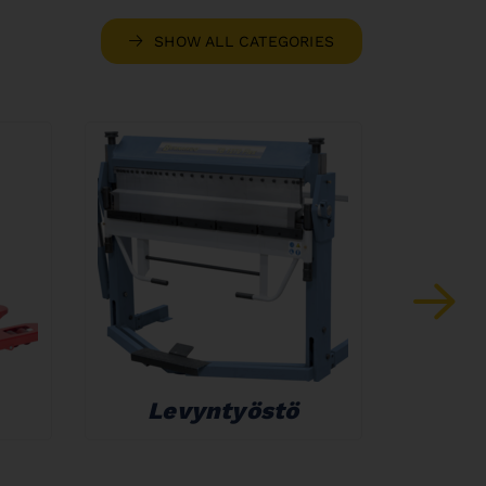
SHOW ALL CATEGORIES
Levyntyöstö