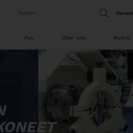
Switch customertype
SEARCH
Verein
Search
Puu
Über uns
Myynti
N
KONEET