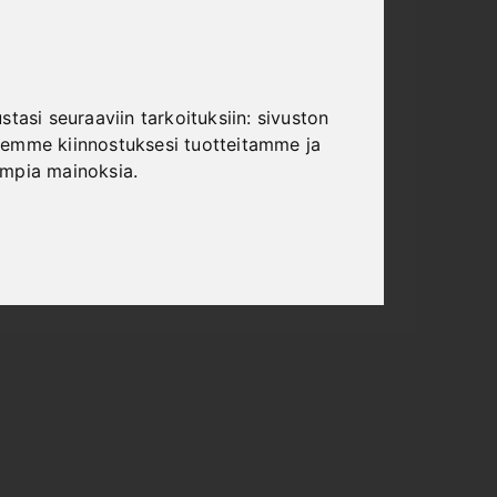
tasi seuraaviin tarkoituksiin:
sivuston
emme kiinnostuksesi tuotteitamme ja
ampia mainoksia
.
VERKOSSA
LUETTELOT
"