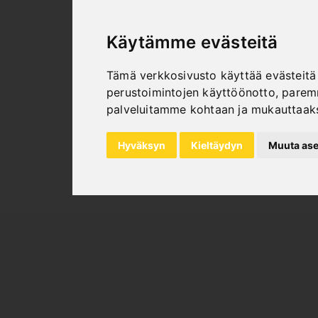
Käytämme evästeitä
Tämä verkkosivusto käyttää evästeitä 
perustoimintojen käyttöönotto
,
paremm
KYSYMYKSIÄ?
palveluitamme kohtaan ja mukauttaak
+43 732/664015
BERNARDO@PWA.AT
Hyväksyn
Kieltäydyn
Muuta ase
"