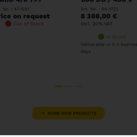
. No. : 47-1261
Art. No. : 04-1722
rice on request
8 388,00 €
Out of Stock
incl. 20% VAT
In Stock
Deliverable in 2-3 busine
days
MORE NEW PRODUCTS