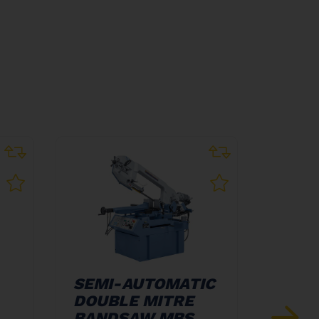
SEMI-AUTOMATIC
DOUB
DOUBLE MITRE
BAN
BANDSAW MBS
400 