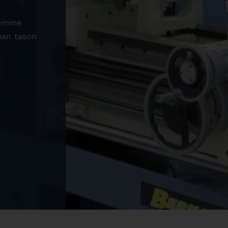
semme
man tason