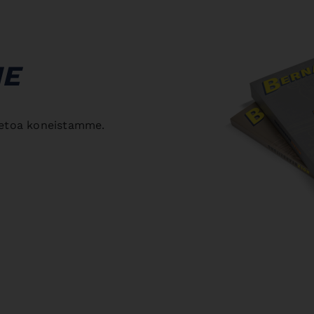
ME
ietoa koneistamme.