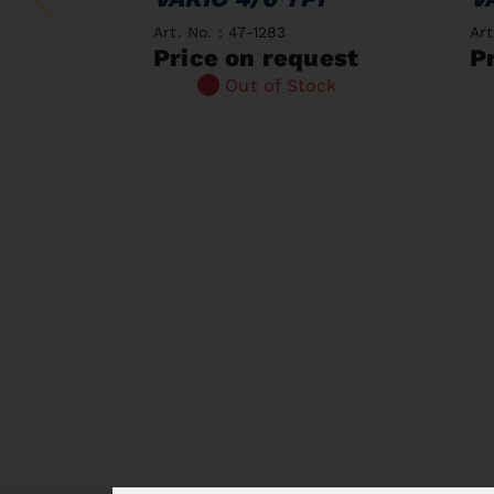
Art. No. : 47-1283
Art
Price on request
P
Out of Stock