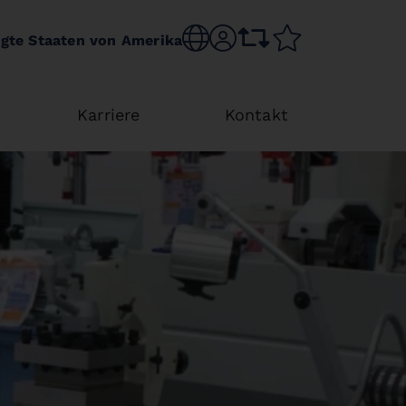
Choose language
sr.account
comparison list
wishlist
igte Staaten von Amerika
Karriere
Kontakt