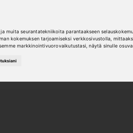
ja muita seurantatekniikoita parantaakseen selauskokemus
an kokemuksen tarjoamiseksi verkkosivustolla
,
mittaaks
semme markkinointivuorovaikutustasi
,
näytä sinulle osuv
NOPEA
TOIMITUS
tuksiani
"