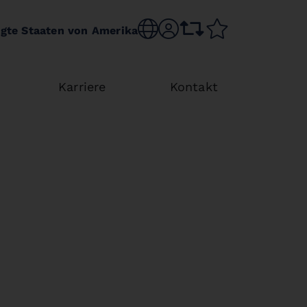
Choose language
sr.account
comparison list
wishlist
igte Staaten von Amerika
Karriere
Kontakt