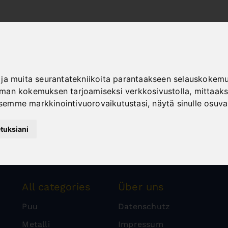
ja muita seurantatekniikoita parantaakseen selauskokemus
an kokemuksen tarjoamiseksi verkkosivustolla
,
mittaaks
semme markkinointivuorovaikutustasi
,
näytä sinulle osuv
tuksiani
All categories
Über uns
Puu
Datenschutz
Metalli
Impressum