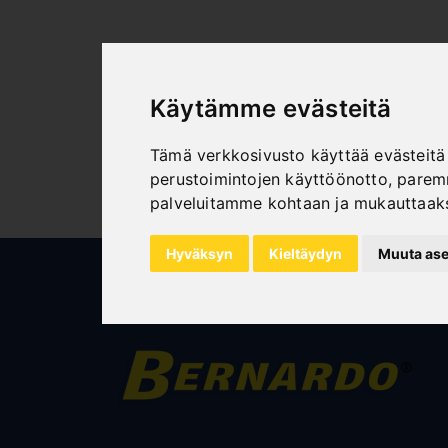
Käytämme evästeitä
Tämä verkkosivusto käyttää evästeitä 
perustoimintojen käyttöönotto
,
paremm
palveluitamme kohtaan ja mukauttaak
Hyväksyn
Kieltäydyn
Muuta ase