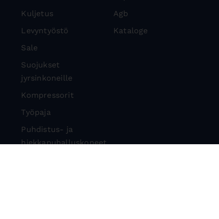
Kuljetus
Agb
Levyntyöstö
Kataloge
Sale
Suojukset
jyrsinkoneille
Kompressorit
Työpaja
Puhdistus- ja
hiekkapuhalluskoneet
Kivisirkkelit
Suojalaitteet