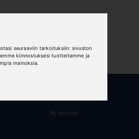
tasi seuraaviin tarkoituksiin:
sivuston
emme kiinnostuksesi tuotteitamme ja
ampia mainoksia
.
My account