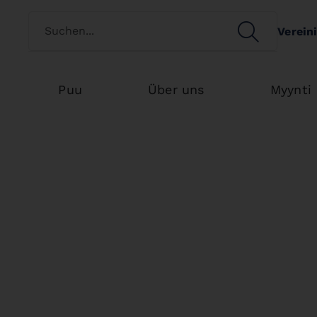
Switch customertype
SEARCH
Verein
Search
Puu
Über uns
Myynti