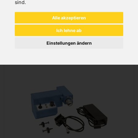
sind
.
Alle akzeptieren
SÄGEBLÄTTER
Ich lehne ab
METALLBEARBEITUNG
Einstellungen ändern