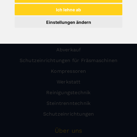
Holz
Ich lehne ab
Metall
Einstellungen ändern
Transport
Blechbearbeitung
Abverkauf
Schutzeinrichtungen für Fräsmaschinen
Kompressoren
Werkstatt
Reinigungstechnik
Steintrenntechnik
Schutzeinrichtungen
Über uns