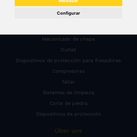
Rechazar
Madera
Configurar
Metal
Transporte
Mecanizado de chapa
Outlet
Dispositivos de protección para fresadoras
Compresores
Taller
Sistemas de limpieza
Corte de piedra
Dispositivos de protección
Über uns