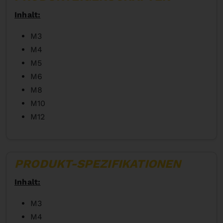
Inhalt:
M3
M4
M5
M6
M8
M10
M12
PRODUKT-SPEZIFIKATIONEN
Inhalt:
M3
M4