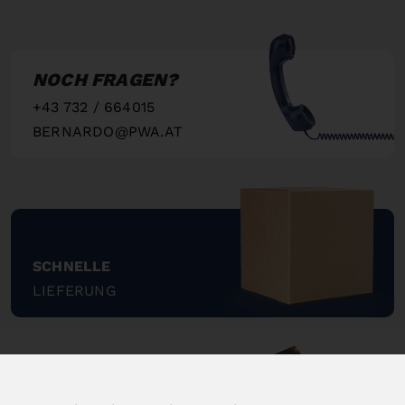
NOCH FRAGEN?
+43 732 / 664015
BERNARDO@PWA.AT
"
SCHNELLE
LIEFERUNG
"