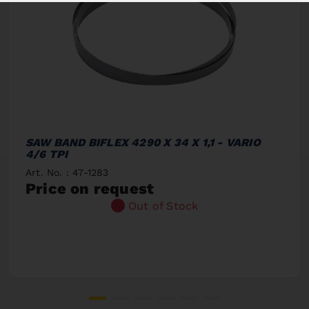
SAW BAND BIFLEX 4290 X 34 X 1,1 - VARIO
4/6 TPI
Art. No. : 47-1283
Price on request
Out of Stock