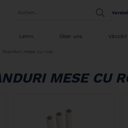
Switch customertype
SEARCH
Verein
Search
Lemn
Über uns
Vânzări
Standuri mese cu role
ANDURI MESE CU R