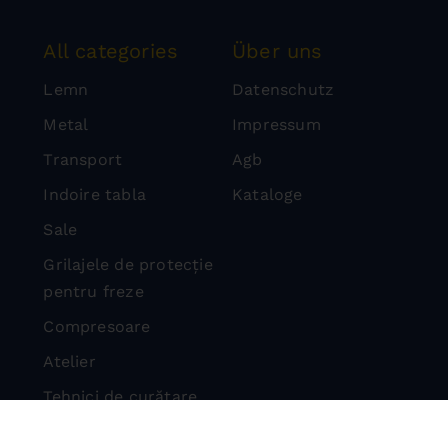
All categories
Über uns
Lemn
Datenschutz
Metal
Impressum
Transport
Agb
Indoire tabla
Kataloge
Sale
Grilajele de protecție
pentru freze
Compresoare
Atelier
Tehnici de curățare
Masini de taiat piatra