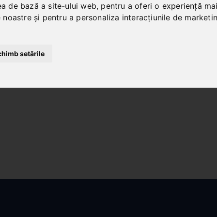
ea de bază a site-ului web
,
pentru a oferi o experiență ma
le noastre și pentru a personaliza interacțiunile de marketi
chimb setările