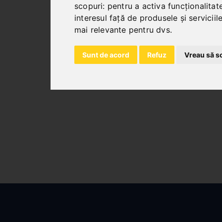
scopuri:
pentru a activa funcționalitat
interesul față de produsele și servicii
mai relevante pentru dvs
.
MESE CU ROLE
Sunt de acord
Refuz
Vreau să s