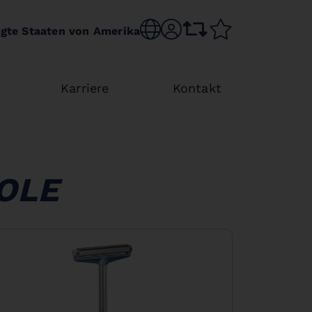
Choose language
sr.account
comparison list
wishlist
igte Staaten von Amerika
Karriere
Kontakt
OLE