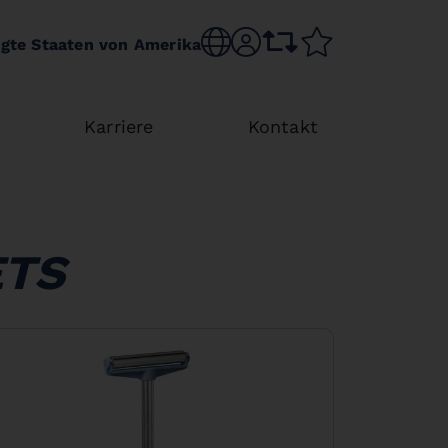
Choose language
sr.account
comparison list
wishlist
igte Staaten von Amerika
Karriere
Kontakt
ETS