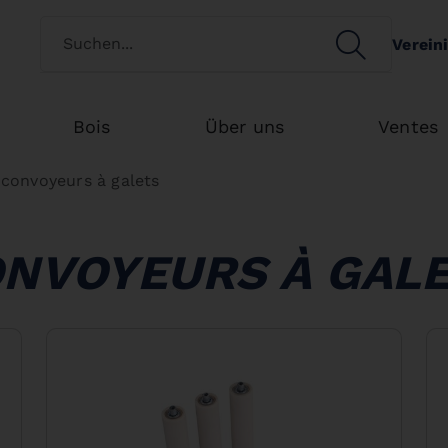
Switch customertype
SEARCH
Verein
Search
Bois
Über uns
Ventes
convoyeurs à galets
NVOYEURS À GAL