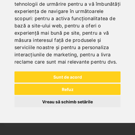
tehnologii de urmărire pentru a vă îmbunătăți
experiența de navigare în următoarele
scopuri:
pentru a activa funcționalitatea de
bază a site-ului web
,
pentru a oferi o
experiență mai bună pe site
,
pentru a vă
INDUSTRIAL
măsura interesul față de produsele și
serviciile noastre și pentru a personaliza
interacțiunile de marketing
,
pentru a livra
reclame care sunt mai relevante pentru dvs
.
Sunt de acord
Refuz
NOCH FRAGEN?
Vreau să schimb setările
+43 732 / 664015
BERNARDO@PWA.AT
"