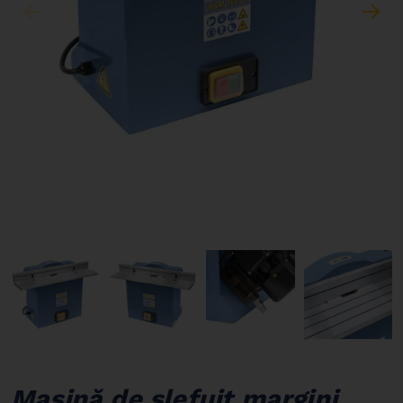
Mașină de șlefuit margini