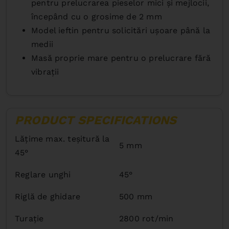
pentru prelucrarea pieselor mici şi mejlocii,
începând cu o grosime de 2 mm
Model ieftin pentru solicitări uşoare până la
medii
Masă proprie mare pentru o prelucrare fără
vibraţii
PRODUCT SPECIFICATIONS
Lăţime max. teşitură la
5 mm
45°
Reglare unghi
45°
Riglă de ghidare
500 mm
Turaţie
2800 rot/min