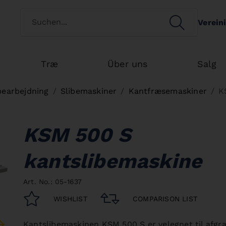
Switch customertype
SEARCH
Verein
Search
Træ
Über uns
Salg
bearbejdning
Slibemaskiner
Kantfræsemaskiner
K
KSM 500 S
kantslibemaskine
Art. No.: 05-1637
WISHLIST
COMPARISON LIST
Kantslibemaskinen KSM 500 S er velegnet til afgr