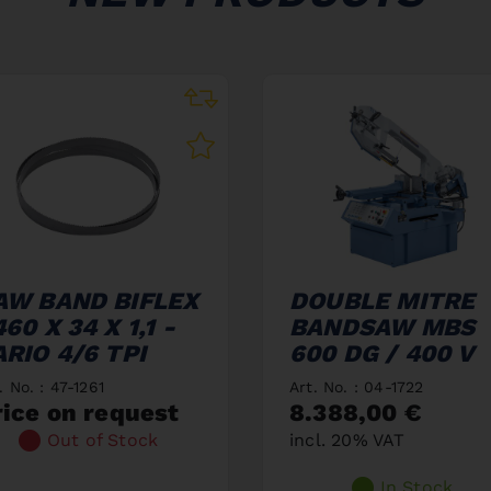
AW BAND BIFLEX
DOUBLE MITRE
60 X 34 X 1,1 -
BANDSAW MBS
ARIO 4/6 TPI
600 DG / 400 V
. No. : 47-1261
Art. No. : 04-1722
rice on request
8.388,00 €
Out of Stock
incl. 20% VAT
In Stock