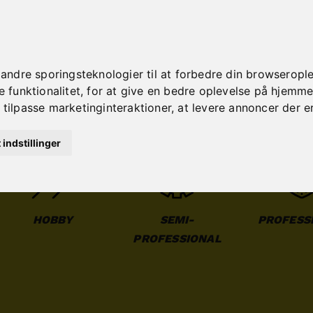
dre sporingsteknologier til at forbedre din browseroplev
funktionalitet
,
for at give en bedre oplevelse på hjemm
 tilpasse marketinginteraktioner
,
at levere annoncer der e
t indstillinger
HOBBY
SEMI-
PROFESS
PROFESSIONAL