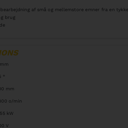
il bearbejdning af små og mellemstore emner fra en tyk
ng brug
jde
IONS
 mm
5 °
00 mm
800 o/min
,55 kW
00 V