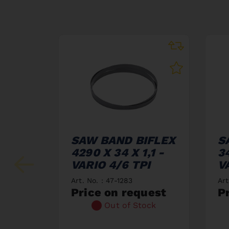
SAW BAND BIFLEX
S
4290 X 34 X 1,1 -
34
VARIO 4/6 TPI
V
Art. No. : 47-1283
Art
Price on request
P
Out of Stock