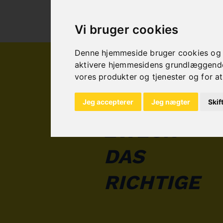
days
Vi bruger cookies
Denne hjemmeside bruger cookies og an
aktivere hjemmesidens grundlæggende 
FÜR
vores produkter og tjenester og for at
JEDEN
Jeg accepterer
Jeg nægter
Skif
ZWECK
DAS
RICHTIGE