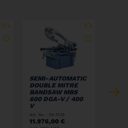
SEMI-AUTOMATIC
DOUB
DOUBLE MITRE
BAN
BANDSAW MBS
400 
600 DGA-V / 400
Art. No.
V
7.140
incl. 2
Art. No. : 04-1723
11.976,00 €