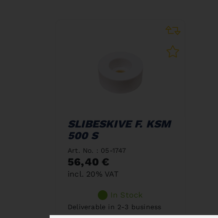
SLIBESKIVE F. KSM
500 S
Art. No. : 05-1747
56,40 €
incl. 20% VAT
In Stock
Deliverable in 2-3 business