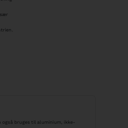
især
trien.
Trinløs justering af affasningshøjden ved
Hæ
hjælp af en justeringsskrue
 også bruges til aluminium, ikke-