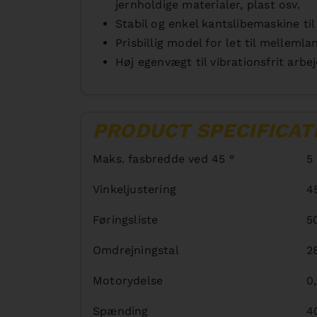
jernholdige materialer, plast osv.
Stabil og enkel kantslibemaskine t
Prisbillig model for let til mellemla
Høj egenvægt til vibrationsfrit arbe
PRODUCT SPECIFICAT
Maks. fasbredde ved 45 °
5
Vinkeljustering
4
Føringsliste
5
Omdrejningstal
2
Motorydelse
0
Spænding
4