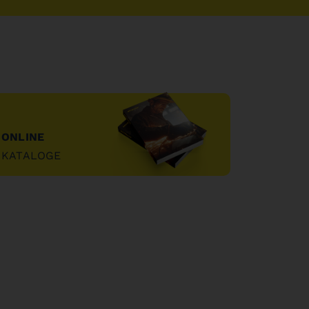
ONLINE
KATALOGE
"