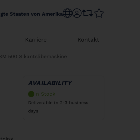
Choose language
sr.account
comparison list
wishlist
igte Staaten von Amerika
Karriere
Kontakt
SM 500 S kantslibemaskine
AVAILABILITY
In Stock
Deliverable in 2-3 business
days
atning