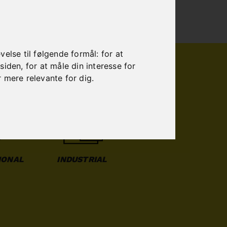
else til følgende formål:
for at
esiden
,
for at måle din interesse for
r mere relevante for dig
.
IONAL
INDUSTRIAL