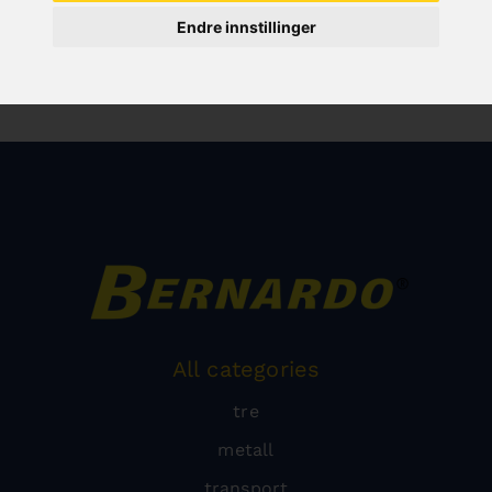
Endre innstillinger
All categories
tre
metall
transport