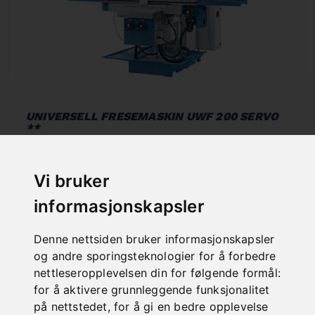
UNIVERSELL FRESEMASKIN UWF 200 SERVO
**
Art. No. : 02-1293XL
€ 36 444,00
Vi bruker
incl. 20% VAT
informasjonskapsler
Out of Stock
Denne nettsiden bruker informasjonskapsler
og andre sporingsteknologier for å forbedre
nettleseropplevelsen din for følgende formål:
for å aktivere grunnleggende funksjonalitet
på nettstedet
,
for å gi en bedre opplevelse