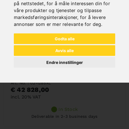
på nettstedet
,
for å måle interessen din for
våre produkter og tjenester og tilpasse
markedsføringsinteraksjoner
,
for å levere
annonser som er mer relevante for deg
.
Godta alle
Avvis alle
Endre innstillinger
VARIOMILL FU 1200 E SERVO UNIVERSELL
FRESEMASKIN *
Art. No. : 02-1285XL
€ 42 828,00
incl. 20% VAT
In Stock
Deliverable in 2-3 business days