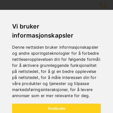
Vi bruker
informasjonskapsler
Denne nettsiden bruker informasjonskapsler
og andre sporingsteknologier for å forbedre
nettleseropplevelsen din for følgende formål:
for å aktivere grunnleggende funksjonalitet
på nettstedet
,
for å gi en bedre opplevelse
på nettstedet
,
for å måle interessen din for
DIAMANTSKJÆRESKIVE 350 X 25,4 MM
våre produkter og tjenester og tilpasse
markedsføringsinteraksjoner
,
for å levere
Art. No. : 48-1095
€ 130,80
annonser som er mer relevante for deg
.
incl. 20% VAT
Godta alle
Out of Stock