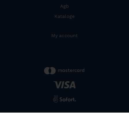
Agb
Kataloge
My account
powered by
SIWA
© 2026 Bernardo