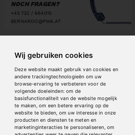
NOCH FRAGEN?
+43 732 / 664015
BERNARDO@PWA.AT
"
Wij gebruiken cookies
SCHNELLE
Deze website maakt gebruik van cookies en
LIEFERUNG
andere trackingtechnologieën om uw
"
browse-ervaring te verbeteren voor de
volgende doeleinden:
om de
basisfunctionaliteit van de website mogelijk
te maken
,
om een betere ervaring op de
website te bieden
,
om uw interesse in onze
ONLINE
producten en diensten te meten en
marketinginteracties te personaliseren
,
om
KATALOGE
advertenties weer te geven die relevanter