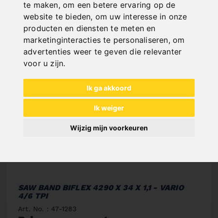
te maken
,
om een betere ervaring op de
website te bieden
,
om uw interesse in onze
producten en diensten te meten en
marketinginteracties te personaliseren
,
om
advertenties weer te geven die relevanter
voor u zijn
.
Ik ga akkoord
Ik weiger
Wijzig mijn voorkeuren
SAW BAND BIFLEX 4290 X 34 X 1,1 - VARIO
4/6 TPI
Art. No. : 47-1283