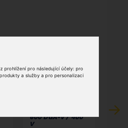
 prohlížení pro následující účely:
pro
produkty a služby a pro personalizaci
SEMI-AUTOMATIC
DOUB
DOUBLE MITRE
BAN
BANDSAW MBS
400 
600 DGA-V / 400
Art. No.
V
7 140