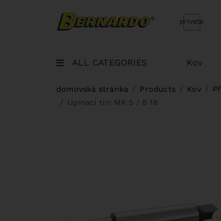
Bernardo Home
private
ALL CATEGORIES
Kov
domovská stránka
Products
Kov
Př
Upínací trn MK 5 / B 18