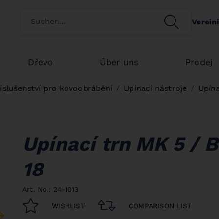
Switch customertype
SEARCH
Verein
Search
Dřevo
Über uns
Prodej
íslušenství pro kovoobrábění
Upínací nástroje
Upína
Upínací trn MK 5 / B
18
Art. No.: 24-1013
WISHLIST
COMPARISON LIST