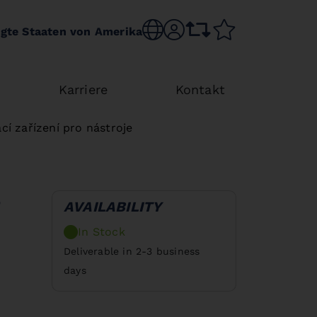
Choose language
sr.account
comparison list
wishlist
igte Staaten von Amerika
Karriere
Kontakt
cí zařízení pro nástroje
AVAILABILITY
In Stock
Deliverable in 2-3 business
days