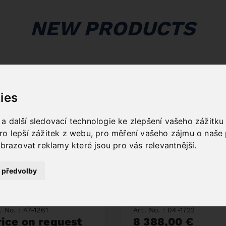
NEW PRODUCTS
ies
 další sledovací technologie ke zlepšení vašeho zážitku z
ro lepší zážitek z webu
,
pro měření vašeho zájmu o naše 
obrazovat reklamy které jsou pro vás relevantnější
.
AW BAND BIFLEX
DOUBLE MITRE
 předvolby
60 X 34 X 1,1 -
BANDSAW MBS
ARIO 4/6 TPI
600 DG / 400 V
. No. : 47-1261
Art. No. : 04-1722
rice on request
8 388,00 €