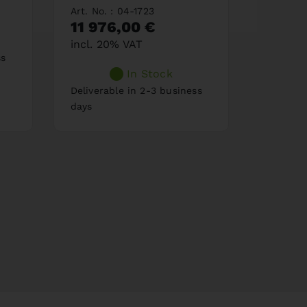
incl. 2
Art. No. : 04-1723
11 976,00 €
incl. 20% VAT
ss
Delivera
In Stock
days
Deliverable in 2-3 business
days