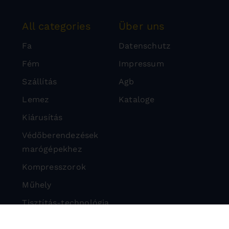
All categories
Über uns
Fa
Datenschutz
Fém
Impressum
Szállítás
Agb
Lemez
Kataloge
Kiárusítás
Védőberendezések
marógépekhez
Kompresszorok
Műhely
Tisztítás-technológia
Kővágási technológia