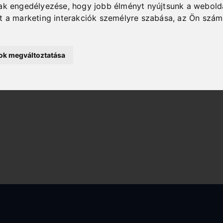
nak engedélyezése
,
hogy jobb élményt nyújtsunk a webold
nt a marketing interakciók személyre szabása
,
az Ön szám
sok megváltoztatása