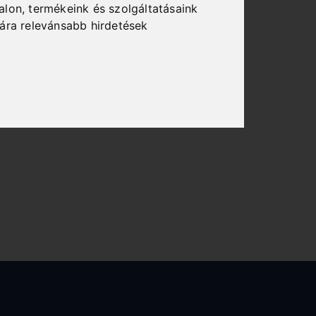
alon
,
termékeink és szolgáltatásaink
ára relevánsabb hirdetések