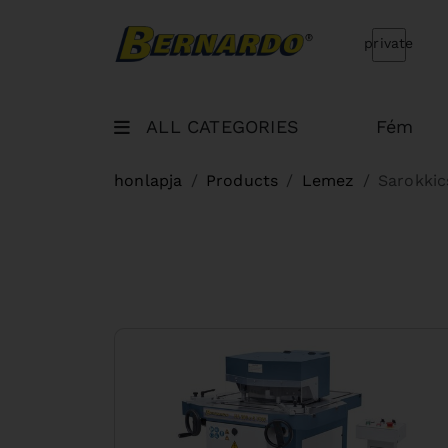
Bernardo Home
private
ALL CATEGORIES
Fém
honlapja
Products
Lemez
Sarokkic