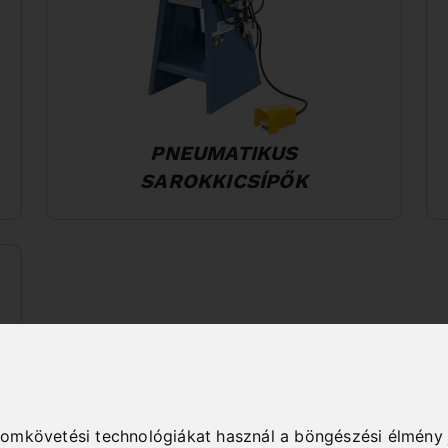
PNEUMATIKUS
SAROKKICSÍPŐK
yomkövetési technológiákat használ a böngészési élmény 