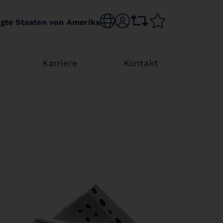
Choose language
sr.account
comparison list
wishlist
igte Staaten von Amerika
Karriere
Kontakt