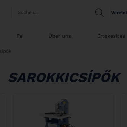
Switch customertype
SEARCH
Verein
Search
Fa
Über uns
Értékesítés
sípők
SAROKKICSÍPŐK