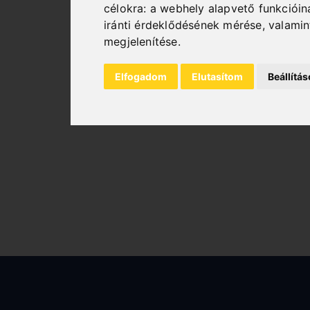
célokra:
a webhely alapvető funkciói
iránti érdeklődésének mérése, valami
megjelenítése
.
KÉZI SAROKKICSÍPŐK
Elfogadom
Elutasítom
Beállítá