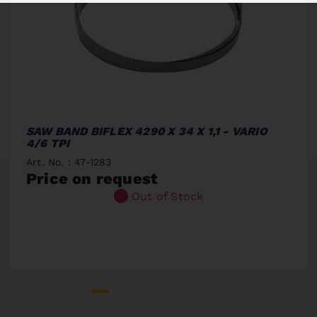
SAW BAND BIFLEX 4290 X 34 X 1,1 - VARIO
4/6 TPI
Art. No. : 47-1283
Price on request
Out of Stock