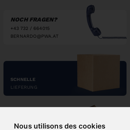
NOCH FRAGEN?
+43 732 / 664015
BERNARDO@PWA.AT
"
SCHNELLE
LIEFERUNG
"
Nous utilisons des cookies