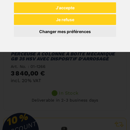
J'accepte
Je refuse
Changer mes préférences
PERCEUSE À COLONNE À BOÎTE MÉCANIQUE
GB 35 HSV AVEC DISPOSITIF D‘ARROSAGE
Art. No. : 01-1266
3 840,00 €
incl. 20% VAT
In Stock
Deliverable in 2-3 business days
%
10
DISCOUNT