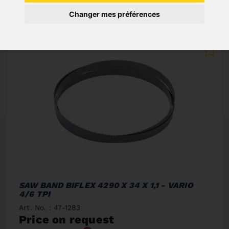
Changer mes préférences
SAW BAND BIFLEX 4290 X 34 X 1,1 - VARIO
4/6 TPI
Art. No. : 47-1283
Price on request