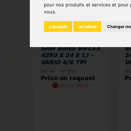
pour nos produits et services et pour 
vous
.
J'accepte
Je refuse
Changer me
SAW BAND BIFLEX
S
4290 X 34 X 1,1 -
34
VARIO 4/6 TPI
V
Art. No. : 47-1283
Art
Price on request
P
Out of Stock