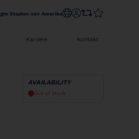
Choose language
sr.account
comparison list
wishlist
igte Staaten von Amerika
Karriere
Kontakt
AVAILABILITY
Out of Stock