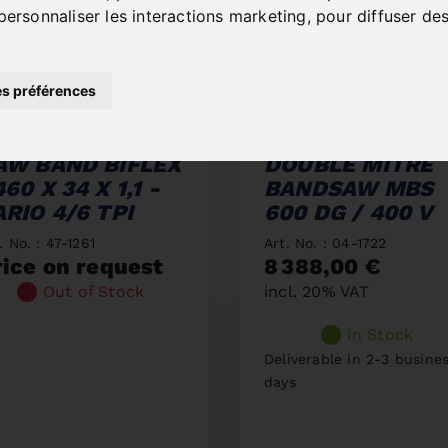
personnaliser les interactions marketing
,
pour diffuser des
s préférences
AW BAND BIFLEX
DOUBLE MITRE
60 X 34 X 1,1 -
BANDSAW MBS
ARIO 4/6 TPI
600 DG / 400 V
. No. : 47-1261
Art. No. : 04-1722
rice on request
8 388,00 €
Out of Stock
incl. 20% VAT
In Stock
Deliverable in 2-3 busine
days