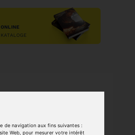
ONLINE
KATALOGE
"
e de navigation aux fins suivantes :
 site Web
,
pour mesurer votre intérêt