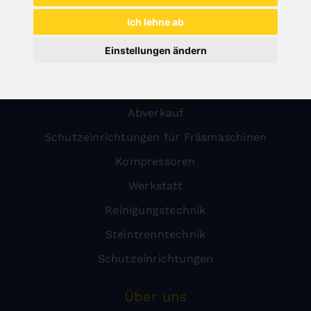
Holz
Ich lehne ab
Metall
Einstellungen ändern
Transport
Blechbearbeitung
Abverkauf
Schutzeinrichtungen für Fräsmaschinen
Kompressoren
Werkstatt
Reinigungstechnik
Steintrenntechnik
Schutzeinrichtungen
Über uns