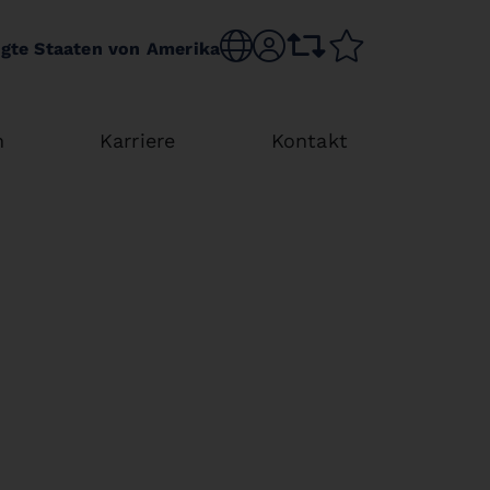
Sprache wechseln
sr.account
Vergleichsliste
Merkliste
igte Staaten von Amerika
n
Karriere
Kontakt