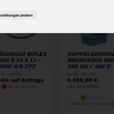
nstellungen ändern
ÄGEBAND BIFLEX
DOPPELGEHRU
60 X 34 X 1,1 -
SBANDSÄGE MB
ARIO 4/6 ZPZ
600 DG / 400 V
.Nr. : 47-1261
Art.Nr. : 04-1722
reis auf Anfrage
8.388,00 €
Nicht auf Lager
inkl. 20% MWSt.
Auf Lager
Lieferbar in 2-3 Werkta