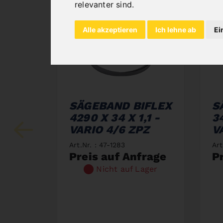
relevanter sind
.
Alle akzeptieren
Ich lehne ab
Ei
SÄGEBAND BIFLEX
S
4290 X 34 X 1,1 -
34
VARIO 4/6 ZPZ
V
Art.Nr. : 47-1283
Art
Preis auf Anfrage
P
Nicht auf Lager