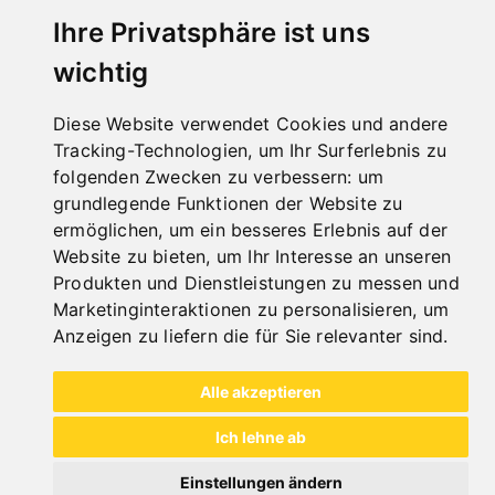
Ihre Privatsphäre ist uns
wichtig
Diese Website verwendet Cookies und andere
Tracking-Technologien, um Ihr Surferlebnis zu
folgenden Zwecken zu verbessern:
um
grundlegende Funktionen der Website zu
SCHWENKBIEGEMASCHINE SB 1220 S
ermöglichen
,
um ein besseres Erlebnis auf der
Website zu bieten
,
um Ihr Interesse an unseren
Art.Nr. : 06-1325B
1.012,80 €
Produkten und Dienstleistungen zu messen und
inkl. 20% MWSt.
Marketinginteraktionen zu personalisieren
,
um
Anzeigen zu liefern die für Sie relevanter sind
.
Auf Lager
Lieferbar in 2-3 Werktagen
Alle akzeptieren
Ich lehne ab
Einstellungen ändern