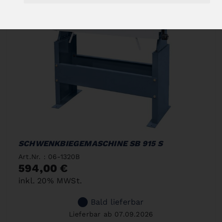
SCHWENKBIEGEMASCHINE SB 915 S
Art.Nr. : 06-1320B
594,00 €
inkl. 20% MWSt.
Bald lieferbar
Lieferbar ab 07.09.2026