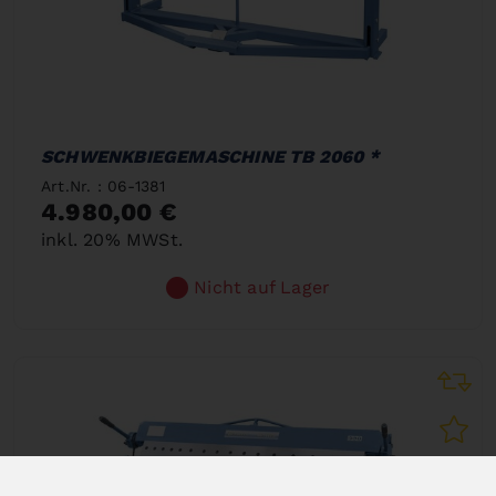
SCHWENKBIEGEMASCHINE TB 2060 *
Art.Nr. : 06-1381
4.980,00 €
inkl. 20% MWSt.
Nicht auf Lager