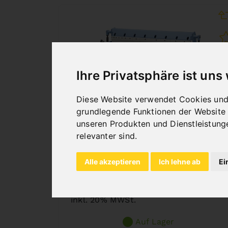
Ihre Privatsphäre ist uns
Diese Website verwendet Cookies und 
grundlegende Funktionen der Website
unseren Produkten und Dienstleistung
relevanter sind
.
SCHWENKBIEGEMASCHINE
B 1050 BOX
Alle akzeptieren
Ich lehne ab
Ei
Art.Nr. : 06-1350
2.148,00 €
inkl. 20% MWSt.
Auf Lager