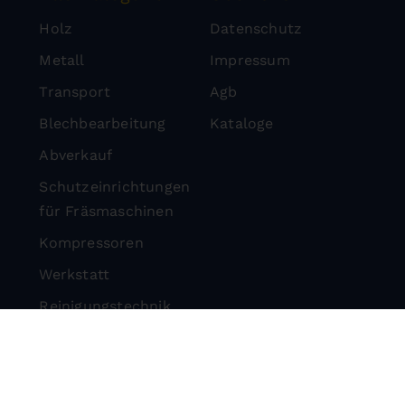
Holz
Datenschutz
Metall
Impressum
Transport
Agb
Blechbearbeitung
Kataloge
Abverkauf
Schutzeinrichtungen
für Fräsmaschinen
Kompressoren
Werkstatt
Reinigungstechnik
Steintrenntechnik
Schutzeinrichtungen