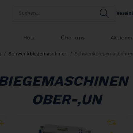
Kundenart wechseln
SEARCH
Verein
Search
Holz
Über uns
Aktione
g
Schwenkbiegemaschinen
Schwenkbiegemaschinen 
IEGEMASCHINEN 
OBER-,UN