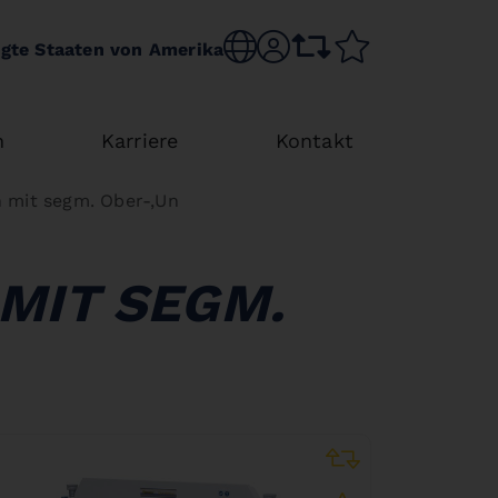
Sprache wechseln
sr.account
Vergleichsliste
Merkliste
igte Staaten von Amerika
n
Karriere
Kontakt
mit segm. Ober-,Un
MIT SEGM.