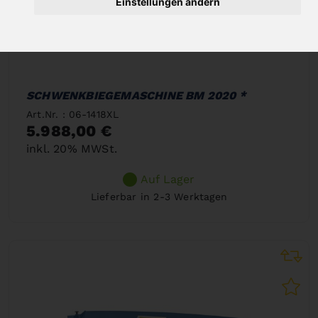
Einstellungen ändern
SCHWENKBIEGEMASCHINE BM 2020 *
Art.Nr. : 06-1418XL
5.988,00 €
inkl. 20% MWSt.
Auf Lager
Lieferbar in 2-3 Werktagen