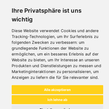
Ihre Privatsphäre ist uns
SCHWENKBIEGEMASCHINE BB 1220 RS MIT
ROLLENSCHERE
wichtig
Art.Nr. : 06-1306
792,00 €
Diese Website verwendet Cookies und andere
inkl. 20% MWSt.
Tracking-Technologien, um Ihr Surferlebnis zu
folgenden Zwecken zu verbessern:
um
Nicht auf Lager
grundlegende Funktionen der Website zu
ermöglichen
,
um ein besseres Erlebnis auf der
Website zu bieten
,
um Ihr Interesse an unseren
Produkten und Dienstleistungen zu messen und
Marketinginteraktionen zu personalisieren
,
um
Anzeigen zu liefern die für Sie relevanter sind
.
Alle akzeptieren
Ich lehne ab