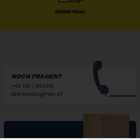
INDUSTRIAL
NOCH FRAGEN?
+43 732 / 664015
BERNARDO@PWA.AT
"