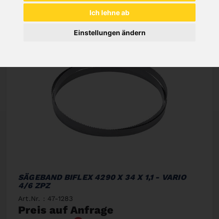
Ich lehne ab
Einstellungen ändern
SÄGEBAND BIFLEX 4290 X 34 X 1,1 - VARIO
4/6 ZPZ
Art.Nr. : 47-1283
Preis auf Anfrage