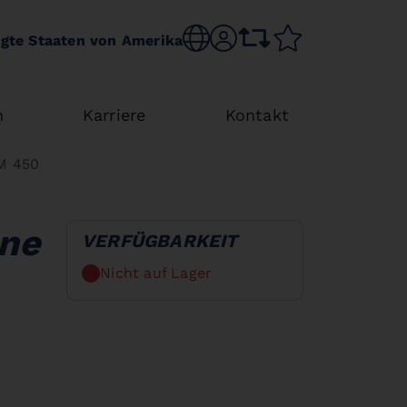
Sprache wechseln
sr.account
Vergleichsliste
Merkliste
igte Staaten von Amerika
n
Karriere
Kontakt
M 450
ne
VERFÜGBARKEIT
Nicht auf Lager