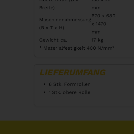
Breite)
mm
670 x 680
Maschinenabmessung
x 1470
(B x T x H)
mm
Gewicht ca.
17 kg
* Materialfestigkeit 400 N/mm²
LIEFERUMFANG
6 Stk. Formrollen
1 Stk. obere Rolle