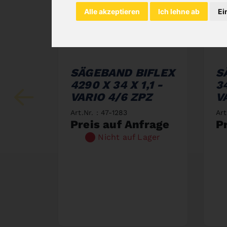
Alle akzeptieren
Ich lehne ab
Ei
SÄGEBAND BIFLEX
S
4290 X 34 X 1,1 -
34
VARIO 4/6 ZPZ
V
Art.Nr. : 47-1283
Art
Preis auf Anfrage
P
Nicht auf Lager