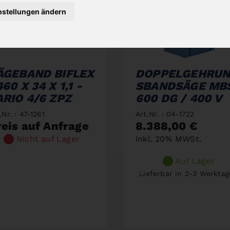
nstellungen ändern
ÄGEBAND BIFLEX
DOPPELGEHRU
60 X 34 X 1,1 -
SBANDSÄGE MB
ARIO 4/6 ZPZ
600 DG / 400 V
.Nr. : 47-1261
Art.Nr. : 04-1722
reis auf Anfrage
8.388,00 €
Nicht auf Lager
inkl. 20% MWSt.
Auf Lager
Lieferbar in 2-3 Werkta