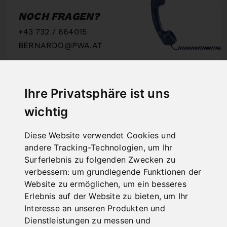
NOCH FRAGEN?
+43 732 / 664015
BERNARDO@PWA.AT
"
Ihre Privatsphäre ist uns
wichtig
SCHNELLE
LIEFERUNG
Diese Website verwendet Cookies und
andere Tracking-Technologien, um Ihr
"
Surferlebnis zu folgenden Zwecken zu
verbessern:
um grundlegende Funktionen der
Website zu ermöglichen
,
um ein besseres
Erlebnis auf der Website zu bieten
,
um Ihr
Interesse an unseren Produkten und
ONLINE
Dienstleistungen zu messen und
KATALOGE