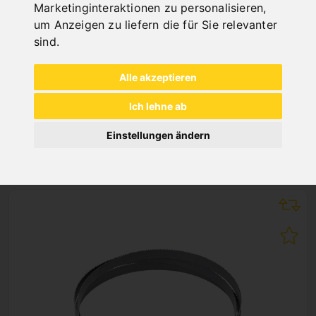
Marketinginteraktionen zu personalisieren
,
"
um Anzeigen zu liefern die für Sie relevanter
sind
.
Alle akzeptieren
Ich lehne ab
Einstellungen ändern
NEUHEITEN