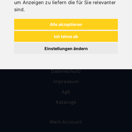
um Anzeigen zu liefern die für Sie relevanter
Kompressoren
sind
.
Werkstatt
Reinigungstechnik
Alle akzeptieren
Steintrenntechnik
Ich lehne ab
Schutzeinrichtungen
Einstellungen ändern
Über uns
Datenschutz
Impressum
Agb
Kataloge
Mein Account