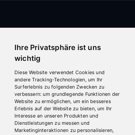
Ihre Privatsphäre ist uns
wichtig
Alle Kategorien
Diese Website verwendet Cookies und
Holz
andere Tracking-Technologien, um Ihr
Metall
Surferlebnis zu folgenden Zwecken zu
verbessern:
um grundlegende Funktionen der
Transport
Website zu ermöglichen
,
um ein besseres
Blechbearbeitung
Erlebnis auf der Website zu bieten
,
um Ihr
Interesse an unseren Produkten und
Abverkauf
Dienstleistungen zu messen und
Schutzeinrichtungen für Fräsmaschinen
Marketinginteraktionen zu personalisieren
,