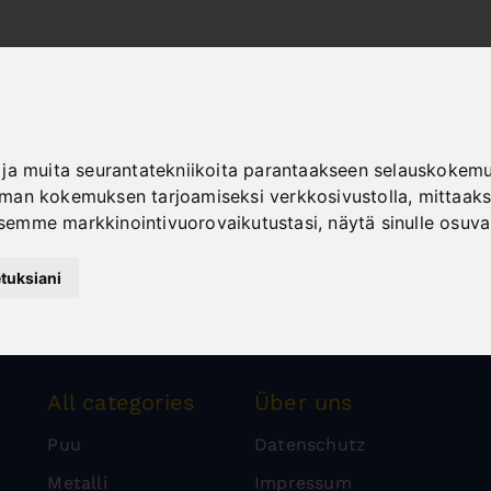
ja muita seurantatekniikoita parantaakseen selauskokemus
an kokemuksen tarjoamiseksi verkkosivustolla
,
mittaaks
semme markkinointivuorovaikutustasi
,
näytä sinulle osuv
tuksiani
All categories
Über uns
Puu
Datenschutz
Metalli
Impressum