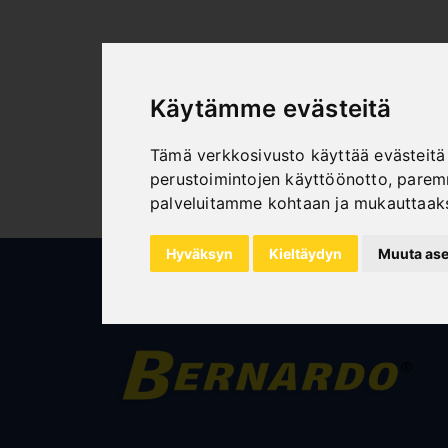
Käytämme evästeitä
Tämä verkkosivusto käyttää evästeitä 
perustoimintojen käyttöönotto
,
paremm
palveluitamme kohtaan ja mukauttaak
Hyväksyn
Kieltäydyn
Muuta ase