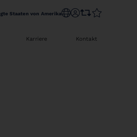
Choose language
sr.account
comparison list
wishlist
igte Staaten von Amerika
Karriere
Kontakt