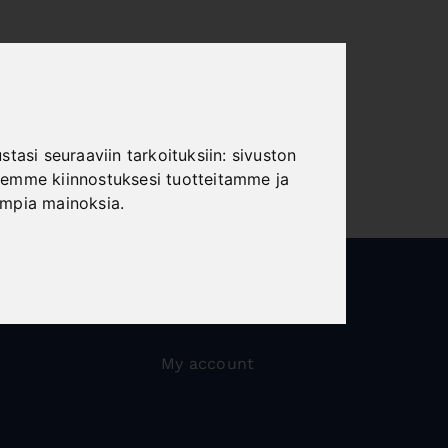
tasi seuraaviin tarkoituksiin:
sivuston
emme kiinnostuksesi tuotteitamme ja
ampia mainoksia
.
My account