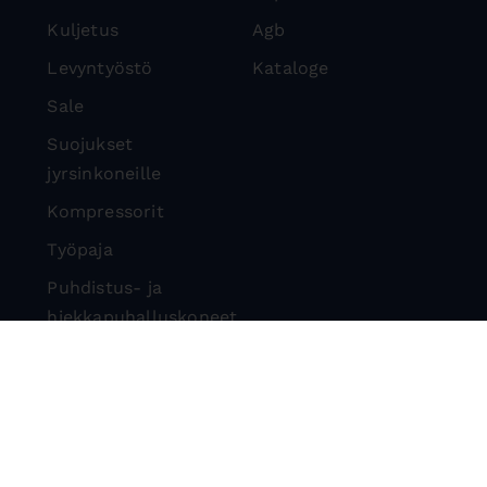
Kuljetus
Agb
Levyntyöstö
Kataloge
Sale
Suojukset
jyrsinkoneille
Kompressorit
Työpaja
Puhdistus- ja
hiekkapuhalluskoneet
Kivisirkkelit
Suojalaitteet