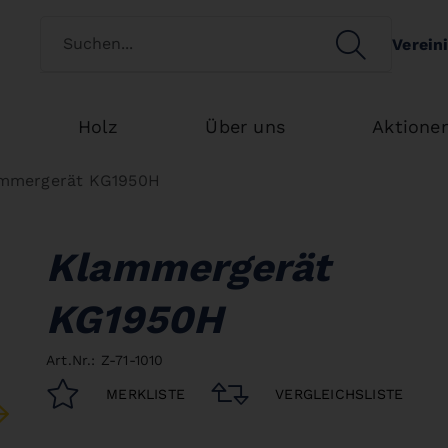
Kundenart wechseln
SEARCH
Verein
Search
Holz
Über uns
Aktione
mmergerät KG1950H
Klammergerät
KG1950H
Art.Nr.: Z-71-1010
MERKLISTE
VERGLEICHSLISTE