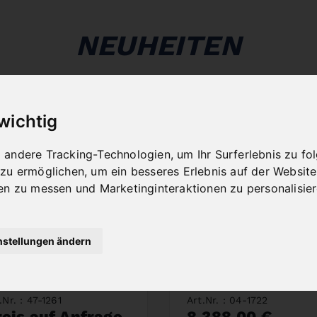
NEUHEITEN
 wichtig
andere Tracking-Technologien, um Ihr Surferlebnis zu f
 zu ermöglichen
,
um ein besseres Erlebnis auf der Website
en zu messen und Marketinginteraktionen zu personalisie
nstellungen ändern
ÄGEBAND BIFLEX
DOPPELGEHRU
60 X 34 X 1,1 -
SBANDSÄGE MB
ARIO 4/6 ZPZ
600 DG / 400 V
.Nr. : 47-1261
Art.Nr. : 04-1722
reis auf Anfrage
8.388,00 €