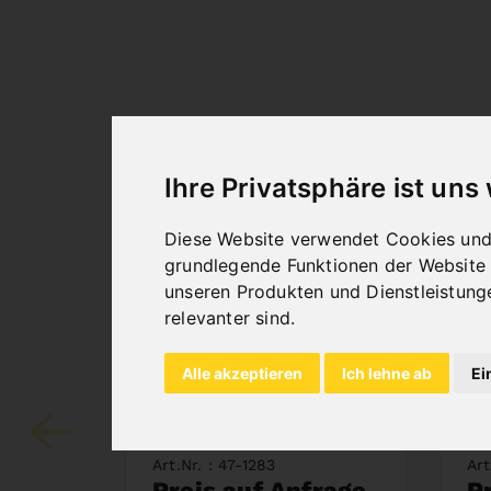
Ihre Privatsphäre ist uns
Diese Website verwendet Cookies und 
grundlegende Funktionen der Website
unseren Produkten und Dienstleistung
relevanter sind
.
Alle akzeptieren
Ich lehne ab
Ei
SÄGEBAND BIFLEX
S
4290 X 34 X 1,1 -
34
VARIO 4/6 ZPZ
V
Art.Nr. : 47-1283
Art
Preis auf Anfrage
P