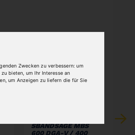
olgenden Zwecken zu verbessern:
um
 zu bieten
,
um Ihr Interesse an
ren
,
um Anzeigen zu liefern die für Sie
NG
HALBAUTOMATISC
DOP
S
HE
SBAN
DOPPELGEHRUNG
400 
SBANDSÄGE MBS
Art.Nr. :
600 DGA-V / 400
7.140