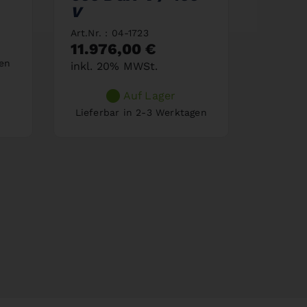
V
inkl. 
Art.Nr. : 04-1723
11.976,00 €
gen
Lieferb
inkl. 20% MWSt.
Auf Lager
Lieferbar in 2-3 Werktagen