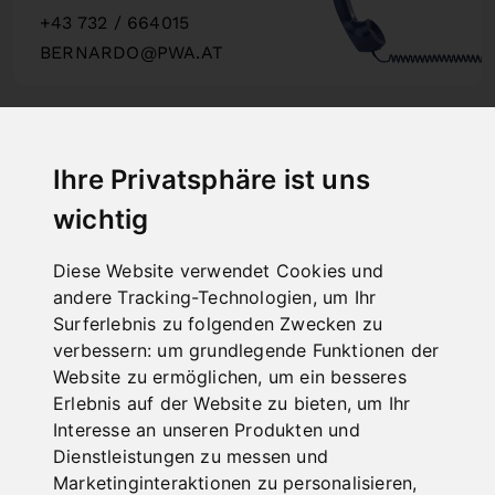
+43 732 / 664015
BERNARDO@PWA.AT
"
Ihre Privatsphäre ist uns
wichtig
SCHNELLE
LIEFERUNG
Diese Website verwendet Cookies und
"
andere Tracking-Technologien, um Ihr
Surferlebnis zu folgenden Zwecken zu
verbessern:
um grundlegende Funktionen der
Website zu ermöglichen
,
um ein besseres
Erlebnis auf der Website zu bieten
,
um Ihr
ONLINE
Interesse an unseren Produkten und
KATALOGE
Dienstleistungen zu messen und
"
Marketinginteraktionen zu personalisieren
,