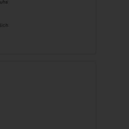
huhs
lich