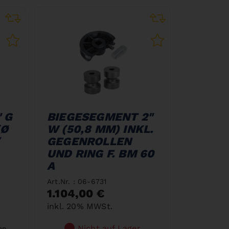
 G
BIEGESEGMENT 2"
(Ø
W (50,8 MM) INKL.
/
GEGENROLLEN
UND RING F. BM 60
A
Art.Nr. : 06-6731
1.104,00 €
inkl. 20% MWSt.
Nicht auf Lager
en