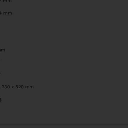
 3 mm
 4 mm
mm
W
V
x 230 x 520 mm
g