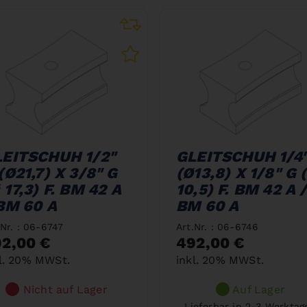
EITSCHUH 1/2"
GLEITSCHUH 1/4"
(Ø21,7) X 3/8" G
(Ø13,8) X 1/8" G 
 17,3) F. BM 42 A
10,5) F. BM 42 A 
BM 60 A
BM 60 A
.Nr. : 06-6747
Art.Nr. : 06-6746
2,00 €
492,00 €
l. 20% MWSt.
inkl. 20% MWSt.
Nicht auf Lager
Auf Lager
Lieferbar in 2-3 Werktag