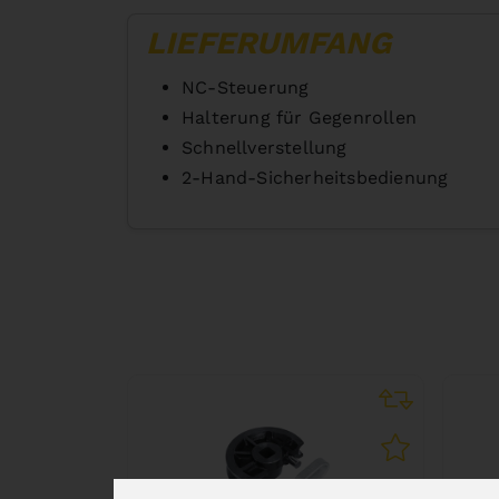
LIEFERUMFANG
NC-Steuerung
Halterung für Gegenrollen
Schnellverstellung
2-Hand-Sicherheitsbedienung