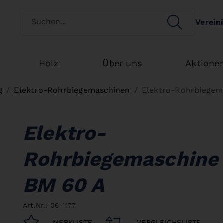
Kundenart wechseln
SEARCH
Verein
Search
Holz
Über uns
Aktione
g
Elektro-Rohrbiegemaschinen
Elektro-Rohrbiegem
Elektro-
Rohrbiegemaschine
BM 60 A
Art.Nr.: 06-1177
MERKLISTE
VERGLEICHSLISTE