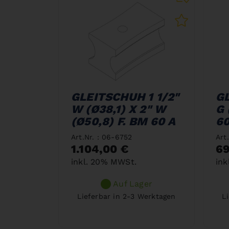
GLEITSCHUH 1 1/2"
GL
W (Ø38,1) X 2" W
G 
(Ø50,8) F. BM 60 A
60
Art.Nr. : 06-6752
Art
1.104,00 €
69
inkl. 20% MWSt.
ink
Auf Lager
Lieferbar in 2-3 Werktagen
L