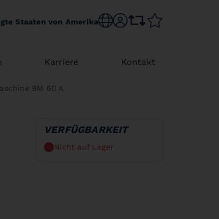
Sprache wechseln
sr.account
Vergleichsliste
Merkliste
igte Staaten von Amerika
n
Karriere
Kontakt
aschine BM 60 A
VERFÜGBARKEIT
Nicht auf Lager