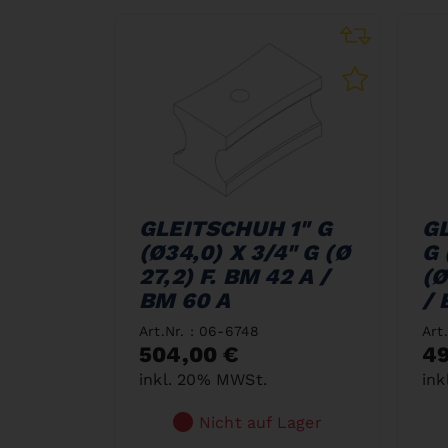
GLEITSCHUH 1" G
GL
(Ø34,0) X 3/4" G (Ø
G 
27,2) F. BM 42 A /
(Ø
BM 60 A
/ 
Art.Nr. : 06-6748
Art
504,00 €
49
inkl. 20% MWSt.
ink
Nicht auf Lager