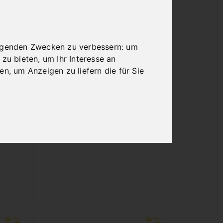
olgenden Zwecken zu verbessern:
um
UNTERGESTELL
 zu bieten
,
um Ihr Interesse an
MM)
FÜR BM 42 A / BM
ren
,
um Anzeigen zu liefern die für Sie
60 A
Art.Nr. : 06-1178
42
576,00 €
inkl. 20% MWSt.
Nicht auf Lager