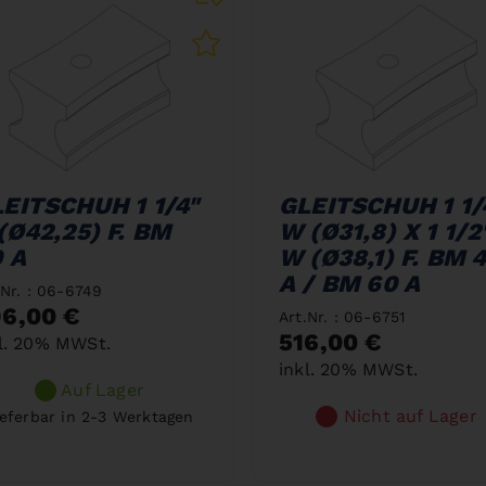
EITSCHUH 1 1/4"
GLEITSCHUH 1 1/
(Ø42,25) F. BM
W (Ø31,8) X 1 1/2
 A
W (Ø38,1) F. BM 
A / BM 60 A
.Nr. : 06-6749
6,00 €
Art.Nr. : 06-6751
516,00 €
l. 20% MWSt.
inkl. 20% MWSt.
Auf Lager
Nicht auf Lager
ieferbar in 2-3 Werktagen