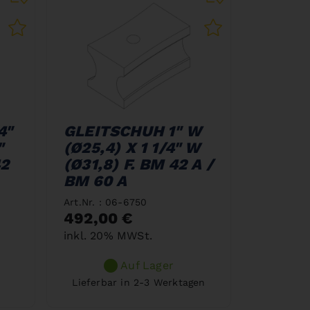
4"
GLEITSCHUH 1" W
"
(Ø25,4) X 1 1/4" W
42
(Ø31,8) F. BM 42 A /
BM 60 A
Art.Nr. : 06-6750
492,00 €
inkl. 20% MWSt.
Auf Lager
Lieferbar in 2-3 Werktagen