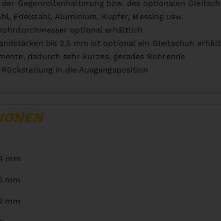
 der Gegenrollenhalterung bzw. des optionalen Gleitsc
l, Edelstahl, Aluminium, Kupfer, Messing usw.
Rohrdurchmesser optional erhältlich
ndstärken bis 2,5 mm ist optional ein Gleitschuh erhält
mente, dadurch sehr kurzes, gerades Rohrende
ückstellung in die Ausgangsposition
IONEN
 4 mm
 5 mm
 2 mm