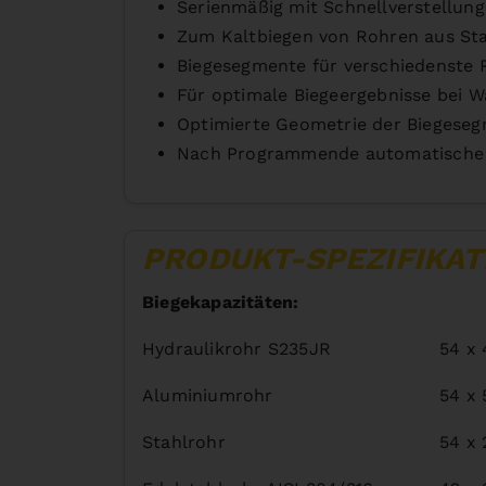
Serienmäßig mit Schnellverstellung
Zum Kaltbiegen von Rohren aus Stah
Biegesegmente für verschiedenste 
Für optimale Biegeergebnisse bei Wa
Optimierte Geometrie der Biegeseg
Nach Programmende automatische R
PRODUKT-SPEZIFIKAT
Biegekapazitäten:
Hydraulikrohr S235JR
54 x
Aluminiumrohr
54 x
Stahlrohr
54 x