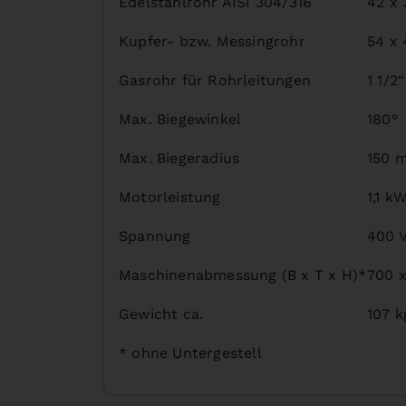
Edelstahlrohr AISI 304/316
42 x
Kupfer- bzw. Messingrohr
54 x
Gasrohr für Rohrleitungen
1 1/2“
Max. Biegewinkel
180°
Max. Biegeradius
150 
Motorleistung
1,1 k
Spannung
400 
Maschinenabmessung (B x T x H)*
700 
Gewicht ca.
107 k
* ohne Untergestell