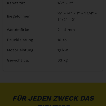
Kapazität
1/2“ - 2“
½“ - ¾“ - 1“ - 1 1/4“ -
Biegeformen
1 1/2“ - 2“
Wandstärke
2 - 4 mm
Druckleistung
10 to
Motorleistung
1,1 kW
Gewicht ca.
63 kg
FÜR JEDEN ZWECK DAS