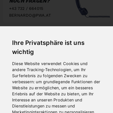
NOCH FRAGEN?
+43 732 / 664015
BERNARDO@PWA.AT
"
Ihre Privatsphäre ist uns
wichtig
SCHNELLE
LIEFERUNG
Diese Website verwendet Cookies und
"
andere Tracking-Technologien, um Ihr
Surferlebnis zu folgenden Zwecken zu
verbessern:
um grundlegende Funktionen der
Website zu ermöglichen
,
um ein besseres
Erlebnis auf der Website zu bieten
,
um Ihr
ONLINE
Interesse an unseren Produkten und
KATALOGE
Dienstleistungen zu messen und
"
Marketinginteraktionen zu personalisieren
,