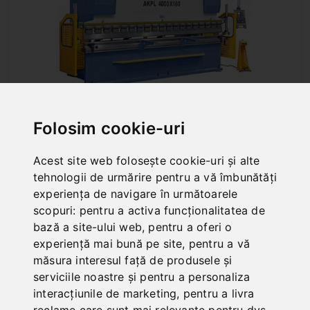
Folosim cookie-uri
AKPL 4000 X 125 MIT MANUELLER
BOMBIEREINRICHTUNG
Acest site web folosește cookie-uri și alte
Art. No. : 06-1971XL8
tehnologii de urmărire pentru a vă îmbunătăți
45.240,00 EUR
experiența de navigare în următoarele
incl. 20% VAT
scopuri:
pentru a activa funcționalitatea de
bază a site-ului web
,
pentru a oferi o
Out of Stock
experiență mai bună pe site
,
pentru a vă
măsura interesul față de produsele și
serviciile noastre și pentru a personaliza
interacțiunile de marketing
,
pentru a livra