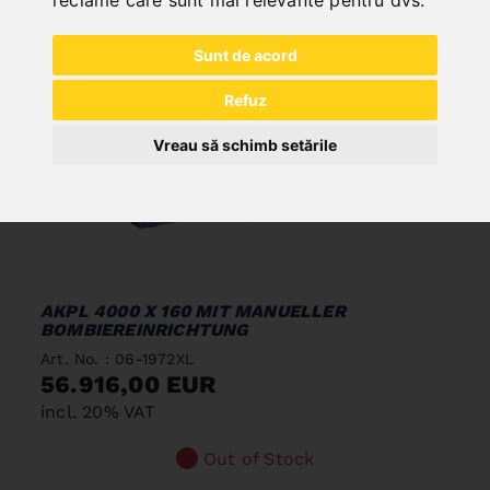
reclame care sunt mai relevante pentru dvs
.
Sunt de acord
Refuz
Vreau să schimb setările
AKPL 4000 X 160 MIT MANUELLER
BOMBIEREINRICHTUNG
Art. No. : 06-1972XL
56.916,00 EUR
incl. 20% VAT
Out of Stock