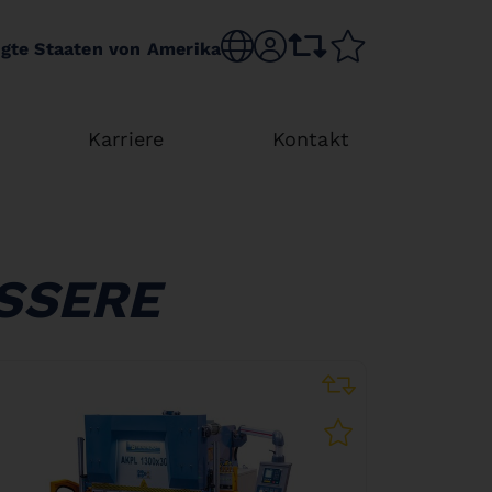
Choose language
sr.account
comparison list
wishlist
igte Staaten von Amerika
Karriere
Kontakt
SSERE