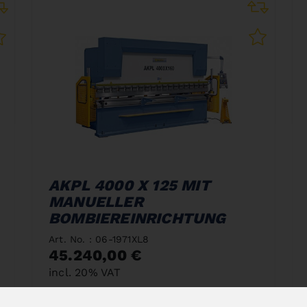
AKPL 4000 X 125 MIT
MANUELLER
BOMBIEREINRICHTUNG
Art. No. : 06-1971XL8
45.240,00 €
incl. 20% VAT
Out of Stock