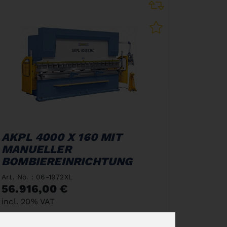
AKPL 4000 X 160 MIT
MANUELLER
BOMBIEREINRICHTUNG
Art. No. : 06-1972XL
56.916,00 €
incl. 20% VAT
Out of Stock