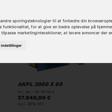
dre sporingsteknologier til at forbedre din browseroplev
funktionalitet
,
for at give en bedre oplevelse på hjemm
 tilpasse marketinginteraktioner
,
at levere annoncer der e
t indstillinger
AKPL 2000 X 80
Art. No. : 06-1971XL3
27.840,00 €
incl. 20% VAT