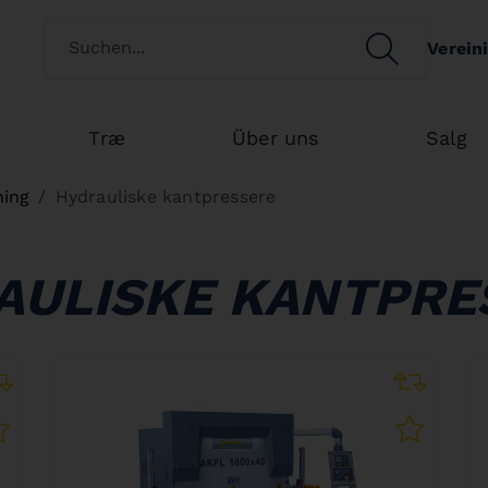
Switch customertype
SEARCH
Verein
Search
Træ
Über uns
Salg
ning
Hydrauliske kantpressere
AULISKE KANTPRE