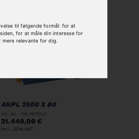
else til følgende formål:
for at
esiden
,
for at måle din interesse for
r mere relevante for dig
.
AKPL 2500 X 80
Art. No. : 06-1971XL4
31.440,00 €
incl. 20% VAT