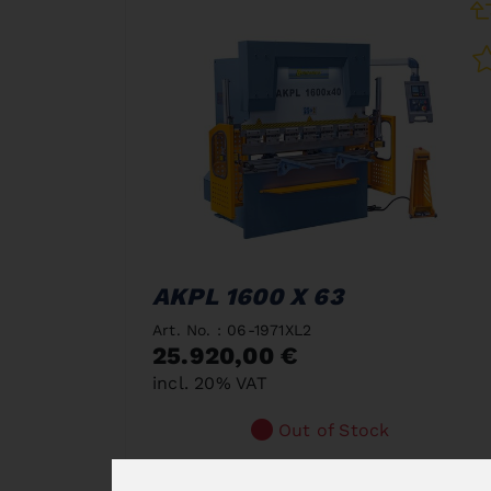
AKPL 1600 X 63
Art. No. : 06-1971XL2
25.920,00 €
incl. 20% VAT
Out of Stock