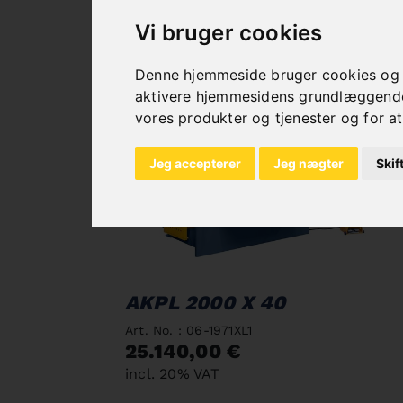
Vi bruger cookies
Denne hjemmeside bruger cookies og an
aktivere hjemmesidens grundlæggende 
vores produkter og tjenester og for at
Jeg accepterer
Jeg nægter
Skif
AKPL 2000 X 40
Art. No. : 06-1971XL1
25.140,00 €
incl. 20% VAT