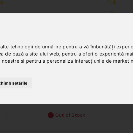
 alte tehnologii de urmărire pentru a vă îmbunătăți experi
ea de bază a site-ului web
,
pentru a oferi o experiență ma
le noastre și pentru a personaliza interacțiunile de marketi
PBM 30/540
chimb setările
Art. No. : 57-1245
386,40 EUR
incl. 20% VAT
Out of Stock