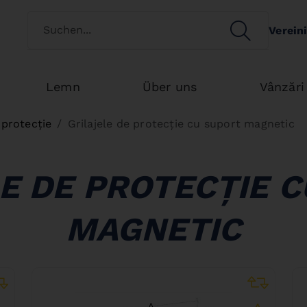
Switch customertype
SEARCH
Verein
Search
Lemn
Über uns
Vânzări
 protecție
Grilajele de protecție cu suport magnetic
E DE PROTECȚIE 
MAGNETIC