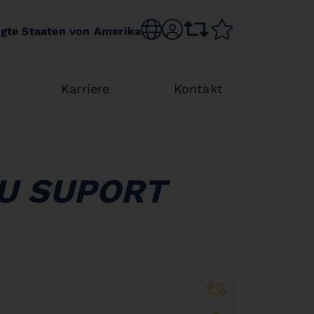
Choose language
sr.account
comparison list
wishlist
igte Staaten von Amerika
Karriere
Kontakt
CU SUPORT