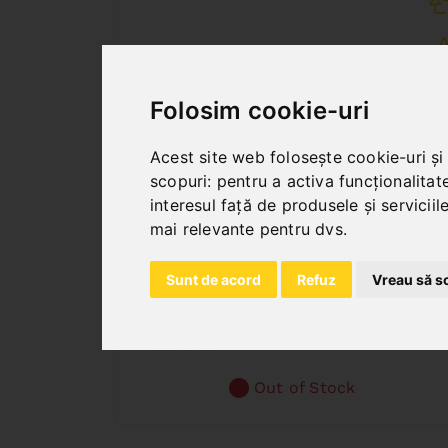
Folosim cookie-uri
Acest site web folosește cookie-uri și
scopuri:
pentru a activa funcționalitat
interesul față de produsele și servicii
mai relevante pentru dvs
.
PBM 30/450
Sunt de acord
Refuz
Vreau să s
Art. No. : 57-1244
336,00 EUR
incl. 20% VAT
Out of Stock