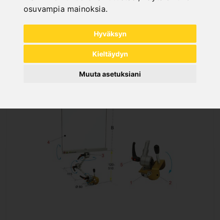
osuvampia mainoksia
.
incl. 20% VAT
Out of Stock
Hyväksyn
Kieltäydyn
Muuta asetuksiani