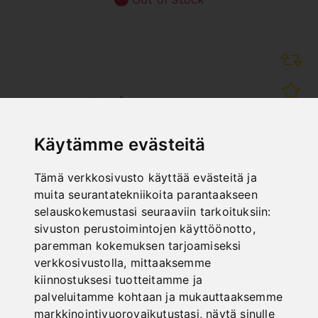
Käytämme evästeitä
Tämä verkkosivusto käyttää evästeitä ja
muita seurantatekniikoita parantaakseen
selauskokemustasi seuraaviin tarkoituksiin:
sivuston perustoimintojen käyttöönotto
,
paremman kokemuksen tarjoamiseksi
verkkosivustolla
,
mittaaksemme
PBM 30/450
kiinnostuksesi tuotteitamme ja
palveluitamme kohtaan ja mukauttaaksemme
Art. No. : 57-1244
336,00 €
markkinointivuorovaikutustasi
,
näytä sinulle