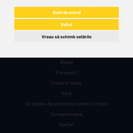
Sunt de acord
Refuz
Vreau să schimb setările
All categories
Lemn
Metal
Transport
Indoire tabla
Sale
Grilajele de protecție pentru freze
Compresoare
Atelier