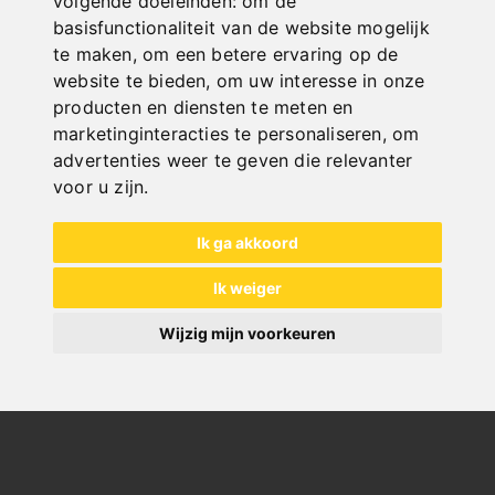
volgende doeleinden:
om de
basisfunctionaliteit van de website mogelijk
te maken
,
om een betere ervaring op de
SCHNELLE
website te bieden
,
om uw interesse in onze
LIEFERUNG
producten en diensten te meten en
"
marketinginteracties te personaliseren
,
om
advertenties weer te geven die relevanter
voor u zijn
.
Ik ga akkoord
ONLINE
KATALOGE
Ik weiger
"
Wijzig mijn voorkeuren