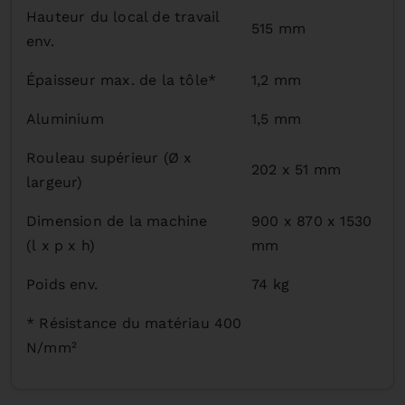
Hauteur du local de travail
515 mm
env.
Épaisseur max. de la tôle*
1,2 mm
Aluminium
1,5 mm
Rouleau supérieur (Ø x
202 x 51 mm
largeur)
Dimension de la machine
900 x 870 x 1530
(l x p x h)
mm
Poids env.
74 kg
* Résistance du matériau 400
N/mm²