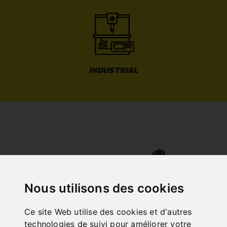
INDUSTRIAL
NOCH FRAGEN?
Nous utilisons des cookies
+43 732 / 664015
BERNARDO@PWA.AT
Ce site Web utilise des cookies et d'autres
"
technologies de suivi pour améliorer votre