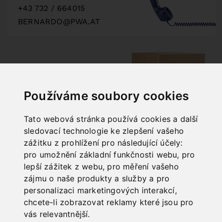
+43 732 / 664015
BERNARDO@PWA.AT
"
Používáme soubory cookies
SCHNELLE
LIEFERUNG
Tato webová stránka používá cookies a další
"
sledovací technologie ke zlepšení vašeho
zážitku z prohlížení pro následující účely:
pro umožnění základní funkčnosti webu
,
pro
lepší zážitek z webu
,
pro měření vašeho
zájmu o naše produkty a služby a pro
ONLINE
personalizaci marketingových interakcí
,
KATALOGE
chcete-li zobrazovat reklamy které jsou pro
"
vás relevantnější
.