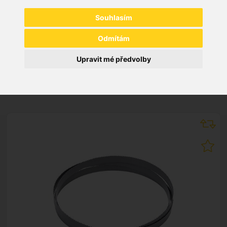
Souhlasím
Odmítám
Upravit mé předvolby
NEW PRODUCTS