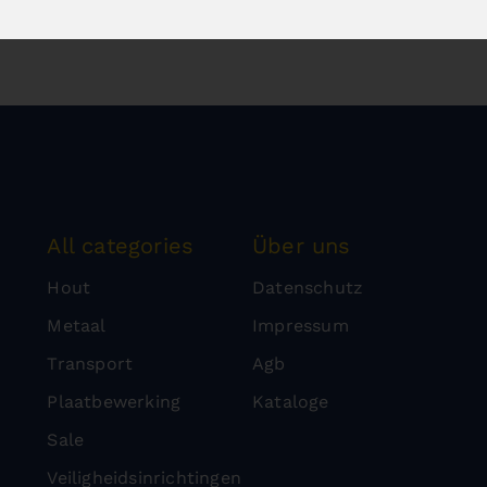
All categories
Über uns
Hout
Datenschutz
Metaal
Impressum
Transport
Agb
Plaatbewerking
Kataloge
Sale
Veiligheidsinrichtingen