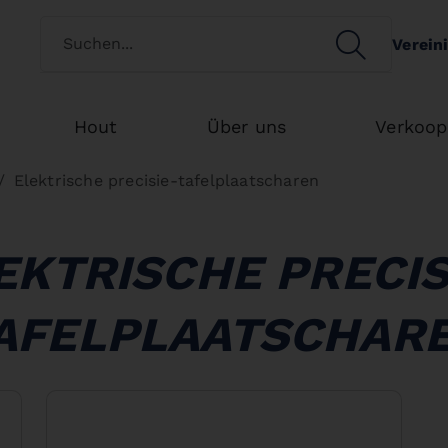
Switch customertype
SEARCH
Verein
Search
Hout
Über uns
Verkoop
Elektrische precisie-tafelplaatscharen
EKTRISCHE PRECIS
AFELPLAATSCHAR