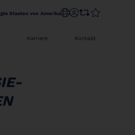
Choose language
sr.account
comparison list
wishlist
igte Staaten von Amerika
Karriere
Kontakt
IE-
EN