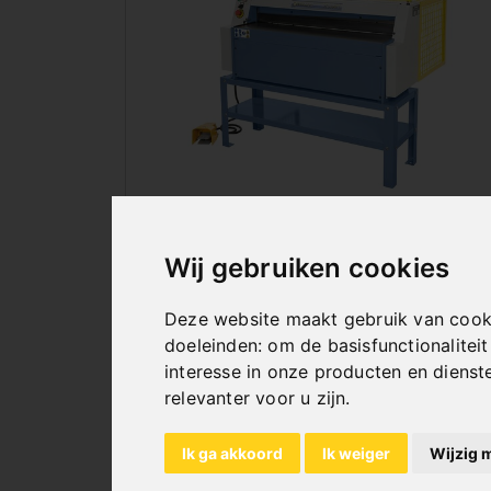
ELEKTRISCHE PRECISIE-
Wij gebruiken cookies
TAFELPLAATSCHAREN
Deze website maakt gebruik van cook
doeleinden:
om de basisfunctionalitei
interesse in onze producten en dienst
relevanter voor u zijn
.
Ik ga akkoord
Ik weiger
Wijzig 