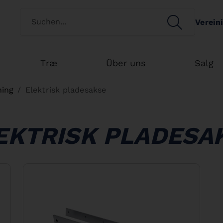
Switch customertype
SEARCH
Verein
Search
Træ
Über uns
Salg
ning
Elektrisk pladesakse
EKTRISK PLADESA