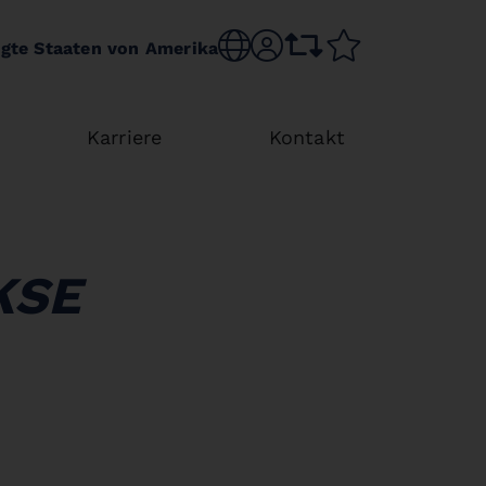
Choose language
sr.account
comparison list
wishlist
igte Staaten von Amerika
Karriere
Kontakt
KSE