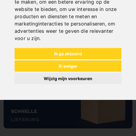
te maken
,
om een betere ervaring op de
website te bieden
,
om uw interesse in onze
producten en diensten te meten en
marketinginteracties te personaliseren
,
om
advertenties weer te geven die relevanter
voor u zijn
.
NOCH FRAGEN?
Ik ga akkoord
+43 732 / 664015
BERNARDO@PWA.AT
Ik weiger
"
Wijzig mijn voorkeuren
SCHNELLE
LIEFERUNG
"