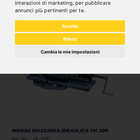
interazioni di marketing
,
per pubblicare
In Stock
annunci più pertinenti per te
.
Deliverable in 2-3 business days
Accetto
Rifiuto
Cambia le mie impostazioni
MORSA MACCHINA IDRAULICA VH 200
Art. No. : 28-2091