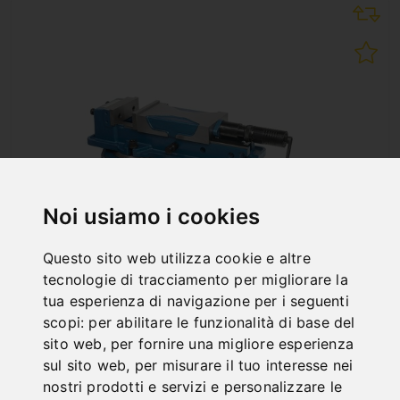
Noi usiamo i cookies
Questo sito web utilizza cookie e altre
tecnologie di tracciamento per migliorare la
MORSA MACCHINA AD ALTA PRESSIONE CON
tua esperienza di navigazione per i seguenti
TAVOLA ROTANTE PHV 160
scopi:
per abilitare le funzionalità di base del
Art. No. : 28-2121
sito web
,
per fornire una migliore esperienza
1.668,00 €
sul sito web
,
per misurare il tuo interesse nei
incl. 20% VAT
nostri prodotti e servizi e personalizzare le